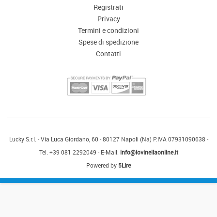
CHI SIAMO
Registrati
Privacy
SPESE DI SPEDIZIONE
Termini e condizioni
Spese di spedizione
CONTATTI
Contatti
Lucky S.r.l. - Via Luca Giordano, 60 - 80127 Napoli (Na) P.IVA 07931090638 -
Tel. +39 081 2292049 - E-Mail:
info@iovinellaonline.it
Powered by
5Lire