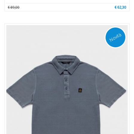
€ 89,00
€ 62,30
Novità