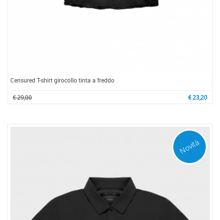
Censured T-shirt girocollo tinta a freddo
€ 29,00
€ 23,20
Novità