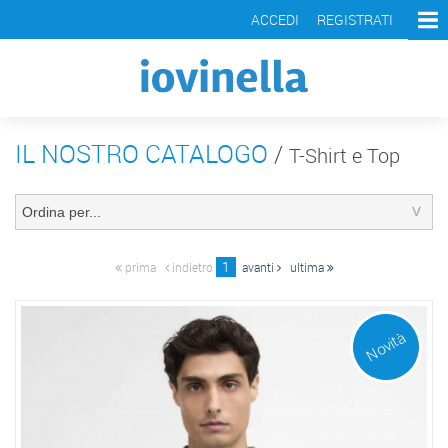
ACCEDI
REGISTRATI
IL NOSTRO CATALOGO
/
T-Shirt e Top
1
prima
indietro
avanti
ultima
Novità