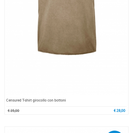
Censured T-shirt girocollo con bottoni
€ 35,00
€ 28,00