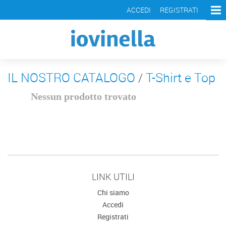
ACCEDI
REGISTRATI
Maglie e Felpe
NEW IN Uomo
NEW IN Donna
T-Shirt e Top
IL NOSTRO CATALOGO
T-Shirt e Top
/
NEW IN Uomo
NEW IN Donna
Nessun prodotto trovato
Shorts e Costumi
NEW IN Uomo
NEW IN Donna
Accessori e Scarpe
LINK UTILI
Nuovi arrivi
Chi siamo
Accedi
Outlet
Registrati