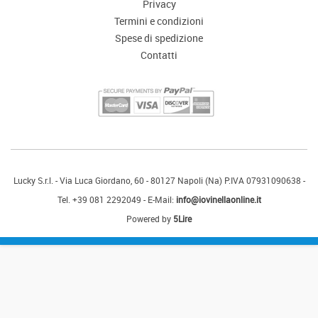
CHI SIAMO
Privacy
Termini e condizioni
SPESE DI SPEDIZIONE
Spese di spedizione
Contatti
CONTATTI
Lucky S.r.l. - Via Luca Giordano, 60 - 80127 Napoli (Na) P.IVA 07931090638 -
Tel. +39 081 2292049 - E-Mail:
info@iovinellaonline.it
Powered by
5Lire