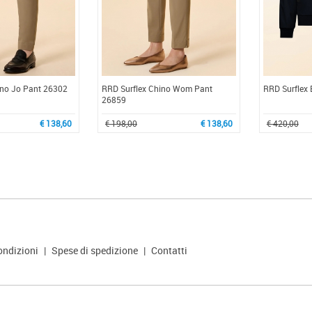
ino Jo Pant 26302
RRD Surflex Chino Wom Pant
RRD Surflex 
26859
€ 138,60
€ 198,00
€ 138,60
€ 420,00
ondizioni
|
Spese di spedizione
|
Contatti