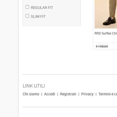
REGULAR FIT
SLIM FIT
RRD Surflex Ch
€ 198,00
LINK UTILI
Chi siamo
|
Accedi
|
Registrati
|
Privacy
|
Termini e c