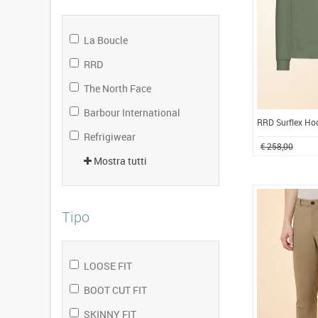
La Boucle
RRD
The North Face
Barbour International
RRD Surflex Ho
Refrigiwear
€ 258,00
Mostra tutti
Tipo
LOOSE FIT
BOOT CUT FIT
SKINNY FIT