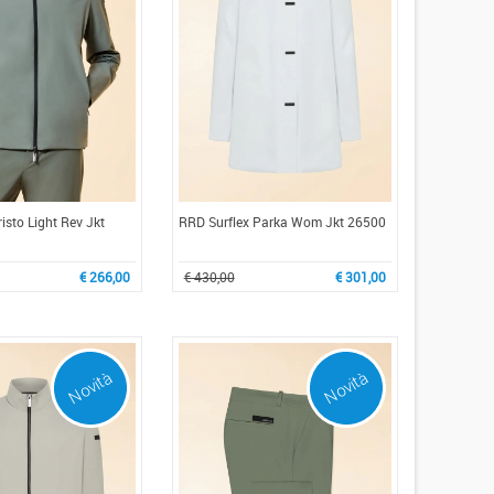
sto Light Rev Jkt
RRD Surflex Parka Wom Jkt 26500
€ 266,00
€ 430,00
€ 301,00
Novità
Novità