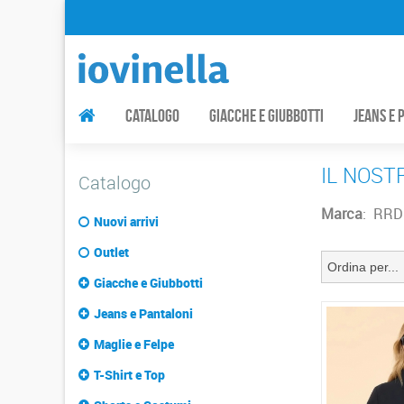
catalogo
Giacche e Giubbotti
Jeans e 
IL NOST
Catalogo
Marca
: RRD
Nuovi arrivi
Outlet
Giacche e Giubbotti
Jeans e Pantaloni
Maglie e Felpe
T-Shirt e Top