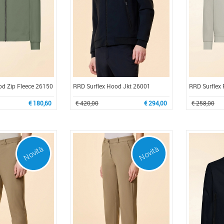
od Zip Fleece 26150
RRD Surflex Hood Jkt 26001
RRD Surflex 
€ 180,60
€ 420,00
€ 294,00
€ 258,00
Novità
Novità