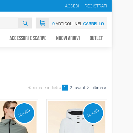
ACCEDI
REGISTRATI
0
ARTICOLI NEL
CARRELLO
Accessori e Scarpe
Nuovi arrivi
Outlet
prima
indietro
1
2
avanti
ultima
Novità
Novità