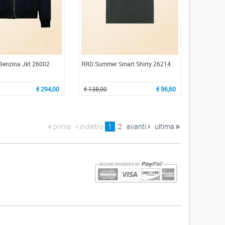
Benzina Jkt 26002
RRD Summer Smart Shirty 26214
€ 294,00
€ 138,00
€ 96,60
prima
indietro
1
2
avanti
ultima