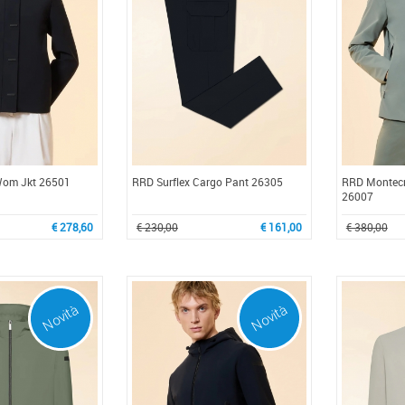
Wom Jkt 26501
RRD Surflex Cargo Pant 26305
RRD Montecri
26007
€ 278,60
€ 230,00
€ 161,00
€ 380,00
Novità
Novità