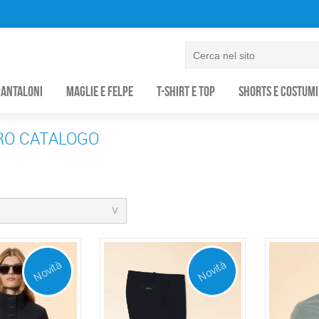
Pantaloni
Maglie e Felpe
T-Shirt e Top
Shorts e Costumi
RO CATALOGO
Novità
Novità