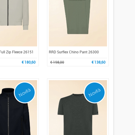
Full Zip Fleece 26151
RRD Surflex Chino Pant 26300
€ 180,60
€ 198,00
€ 138,60
Novità
Novità